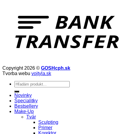
Copyright 2026 ©
GOSHcph.sk
Tvorba webu
vojtyla.sk
Hľadať:
Novinky
Špecialitky
Bestsellery
Make-Up
Tvár
Sculpting
Primer
Korektor