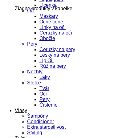
Lícenka
Žiadne produkty v kabelke.
Oči
Maskary
Očné tiene
Linky na oči
Ceruzky na oči
Obočie
Pery
Ceruzky na pery
Lesky na pery
Lip Oil
Rúž na pery
Nechty
Laky
Štetce
Tvár
Oči
Pery
Čistenie
Vlasy
Šampóny
Condicioner
Extra starostlivosť
Styling