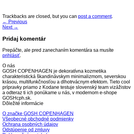
Trackbacks are closed, but you can
post a comment
.
←
Previous
Next
→
Pridaj komentár
Prepáčte, ale pred zanechaním komentára sa musíte
prihlásiť
.
O nás
GOSH COPENHAGEN je dekoratívna kozmetika
charakteristická škandinávskym minimalizmom, severskou
krásou, multifunkčnosťou a dlhotrvácnym efektom. Tieto cool
prípravky priamo z Kodane testuje slovenský team vizážistov
a odteraz ti ich ponúkame u nás, v modernom e-shope
GOSHcph.sk.
Dôležité informácie
O značke GOSH COPENHAGEN
Všeobecné obchodné podmienky
Ochrana osobných údajov
Odstúpenie od zmluvy