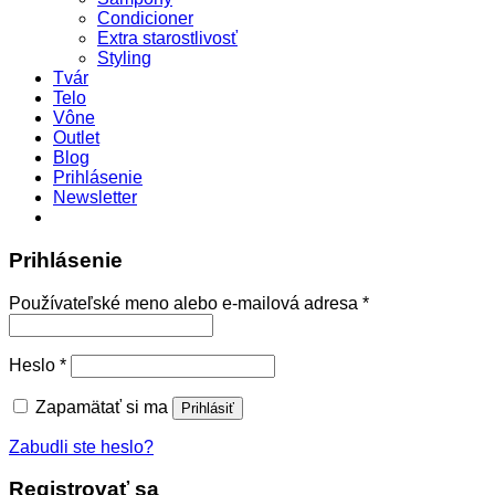
Condicioner
Extra starostlivosť
Styling
Tvár
Telo
Vône
Outlet
Blog
Prihlásenie
Newsletter
Prihlásenie
Povinné
Používateľské meno alebo e-mailová adresa
*
Povinné
Heslo
*
Zapamätať si ma
Prihlásiť
Zabudli ste heslo?
Registrovať sa