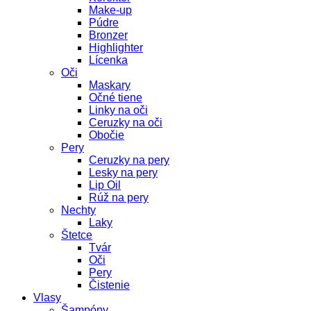
Make-up
Púdre
Bronzer
Highlighter
Lícenka
Oči
Maskary
Očné tiene
Linky na oči
Ceruzky na oči
Obočie
Pery
Ceruzky na pery
Lesky na pery
Lip Oil
Rúž na pery
Nechty
Laky
Štetce
Tvár
Oči
Pery
Čistenie
Vlasy
Šampóny