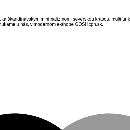
 škandinávskym minimalizmom, severskou krásou, multifunkčn
h ponúkame u nás, v modernom e-shope GOSHcph.sk.