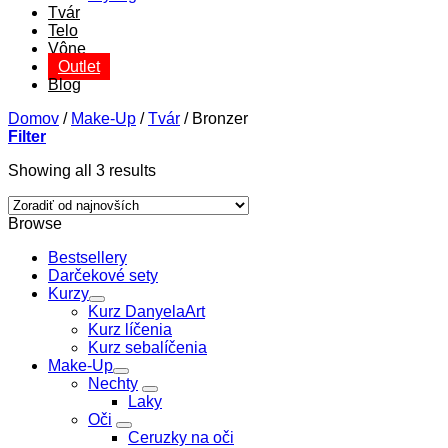
Tvár
Telo
Vône
Outlet
Blog
Domov
/
Make-Up
/
Tvár
/
Bronzer
Filter
Sorted
Showing all 3 results
by
latest
Browse
Bestsellery
Darčekové sety
Kurzy
Kurz DanyelaArt
Kurz líčenia
Kurz sebalíčenia
Make-Up
Nechty
Laky
Oči
Ceruzky na oči