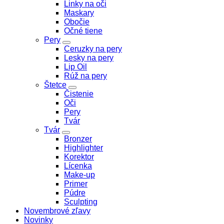
Linky na oči
Maskary
Obočie
Očné tiene
Pery
Ceruzky na pery
Lesky na pery
Lip Oil
Rúž na pery
Štetce
Čistenie
Oči
Pery
Tvár
Tvár
Bronzer
Highlighter
Korektor
Lícenka
Make-up
Primer
Púdre
Sculpting
Novembrové zľavy
Novinky