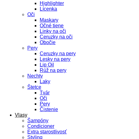
Highlighter
Lícenka
Oči
Maskary
Očné tiene
Linky na oči
Ceruzky na oči
Obočie
Pery
Ceruzky na pery
Lesky na pery
Lip Oil
Rúž na pery
Nechty
Laky
Štetce
Tvár
Oči
Pery
Čistenie
Vlasy
Šampóny
Condicioner
Extra starostlivosť
Styling