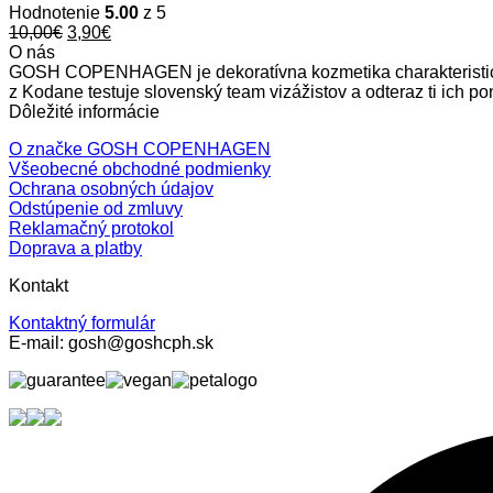
Hodnotenie
5.00
z 5
Original
Current
10,00
€
3,90
€
price
price
O nás
was:
is:
GOSH COPENHAGEN je dekoratívna kozmetika charakteristická
10,00€.
3,90€.
z Kodane testuje slovenský team vizážistov a odteraz ti ic
Dôležité informácie
O značke GOSH COPENHAGEN
Všeobecné obchodné podmienky
Ochrana osobných údajov
Odstúpenie od zmluvy
Reklamačný protokol
Doprava a platby
Kontakt
Kontaktný formulár
E-mail: gosh@goshcph.sk