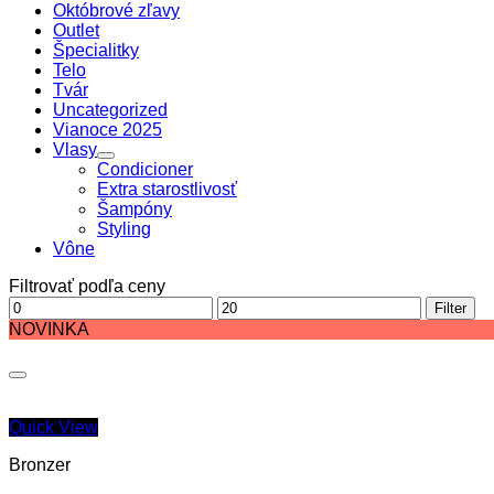
Októbrové zľavy
Outlet
Špecialitky
Telo
Tvár
Uncategorized
Vianoce 2025
Vlasy
Condicioner
Extra starostlivosť
Šampóny
Styling
Vône
Filtrovať podľa ceny
Minimálna
Maximálna
Filter
cena
cena
NOVINKA
Quick View
Bronzer