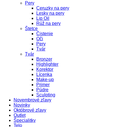
Pery
Ceruzky na pery
Lesky na pery
Lip Oil
Rúž na pery
Štetce
Čistenie
Oči
Pery
Tvár
Tvár
Bronzer
Highlighter
Korektor
Lícenka
Make-up
Primer
Púdre
Sculpting
Novembrové zľavy
Novinky
Októbrové zľavy
Outlet
Špecialitky
Telo