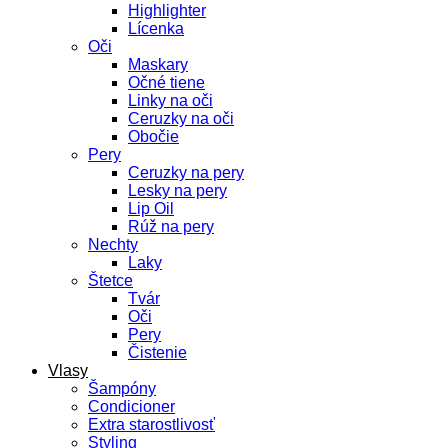
Highlighter
Lícenka
Oči
Maskary
Očné tiene
Linky na oči
Ceruzky na oči
Obočie
Pery
Ceruzky na pery
Lesky na pery
Lip Oil
Rúž na pery
Nechty
Laky
Štetce
Tvár
Oči
Pery
Čistenie
Vlasy
Šampóny
Condicioner
Extra starostlivosť
Styling