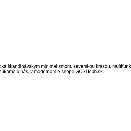
.
 škandinávskym minimalizmom, severskou krásou, multifunkčn
h ponúkame u nás, v modernom e-shope GOSHcph.sk.