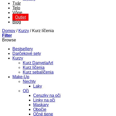
Tvár
Telo
Vône
Outlet
Blog
Domov
/
Kurzy
/
Kurz líčenia
Filter
Browse
Bestsellery
Darčekové sety
Kurzy
Kurz DanyelaArt
Kurz líčenia
Kurz sebalíčenia
Make-Up
Nechty
Laky
Oči
Ceruzky na oči
Linky na oči
Maskary
Obočie
Očné tiene