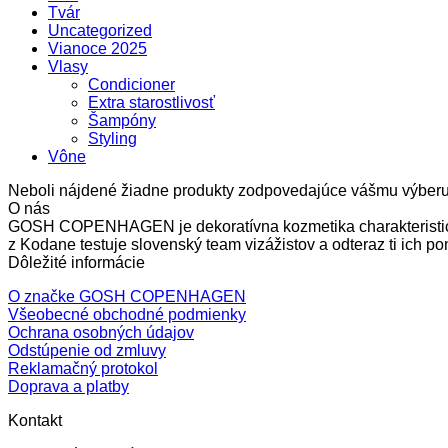
Tvár
Uncategorized
Vianoce 2025
Vlasy
Condicioner
Extra starostlivosť
Šampóny
Styling
Vône
Neboli nájdené žiadne produkty zodpovedajúce vášmu výberu
O nás
GOSH COPENHAGEN je dekoratívna kozmetika charakteristická
z Kodane testuje slovenský team vizážistov a odteraz ti ic
Dôležité informácie
O značke GOSH COPENHAGEN
Všeobecné obchodné podmienky
Ochrana osobných údajov
Odstúpenie od zmluvy
Reklamačný protokol
Doprava a platby
Kontakt