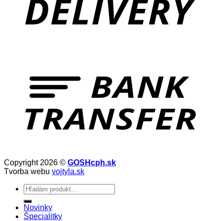
Copyright 2026 ©
GOSHcph.sk
Tvorba webu
vojtyla.sk
Hľadať:
Novinky
Špecialitky