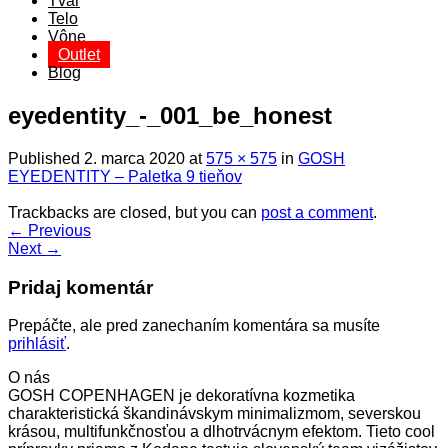
Tvár
Telo
Vône
Outlet
Blog
eyedentity_-_001_be_honest
Published
2. marca 2020
at
575 × 575
in
GOSH
EYEDENTITY – Paletka 9 tieňov
Trackbacks are closed, but you can
post a comment
.
←
Previous
Next
→
Pridaj komentár
Prepáčte, ale pred zanechaním komentára sa musíte
prihlásiť
.
O nás
GOSH COPENHAGEN je dekoratívna kozmetika
charakteristická škandinávskym minimalizmom, severskou
krásou, multifunkčnosťou a dlhotrvácnym efektom. Tieto cool