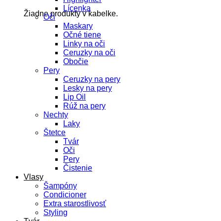
Lícenka
Žiadne produkty v kabelke.
Oči
Maskary
Očné tiene
Linky na oči
Ceruzky na oči
Obočie
Pery
Ceruzky na pery
Lesky na pery
Lip Oil
Rúž na pery
Nechty
Laky
Štetce
Tvár
Oči
Pery
Čistenie
Vlasy
Šampóny
Condicioner
Extra starostlivosť
Styling