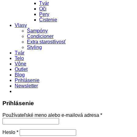
Tvár
Oči
Pery
Čistenie
Vlasy
Šampóny
Condicioner
Extra starostlivosť
Styling
Tvár
Telo
Vône
Outlet
Blog
Prihlásenie
Newsletter
Prihlásenie
Povinné
Používateľské meno alebo e-mailová adresa
*
Povinné
Heslo
*