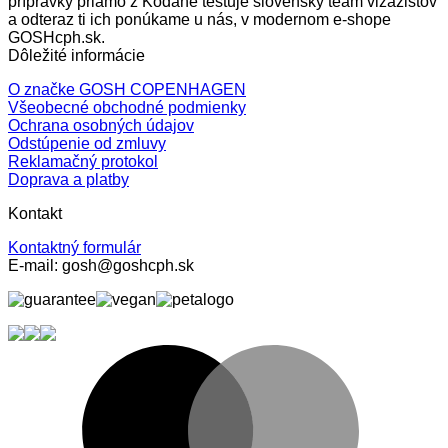
prípravky priamo z Kodane testuje slovenský team vizážistov
a odteraz ti ich ponúkame u nás, v modernom e-shope
GOSHcph.sk.
Dôležité informácie
O značke GOSH COPENHAGEN
Všeobecné obchodné podmienky
Ochrana osobných údajov
Odstúpenie od zmluvy
Reklamačný protokol
Doprava a platby
Kontakt
Kontaktný formulár
E-mail: gosh@goshcph.sk