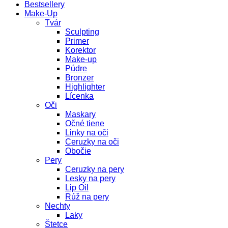
Bestsellery
Make-Up
Tvár
Sculpting
Primer
Korektor
Make-up
Púdre
Bronzer
Highlighter
Lícenka
Oči
Maskary
Očné tiene
Linky na oči
Ceruzky na oči
Obočie
Pery
Ceruzky na pery
Lesky na pery
Lip Oil
Rúž na pery
Nechty
Laky
Štetce