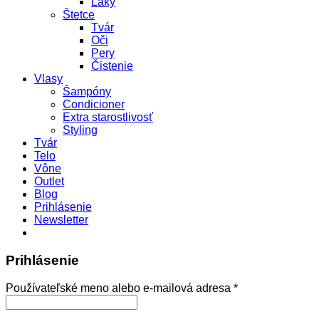
Laky
Štetce
Tvár
Oči
Pery
Čistenie
Vlasy
Šampóny
Condicioner
Extra starostlivosť
Styling
Tvár
Telo
Vône
Outlet
Blog
Prihlásenie
Newsletter
Prihlásenie
Povinné
Používateľské meno alebo e-mailová adresa
*