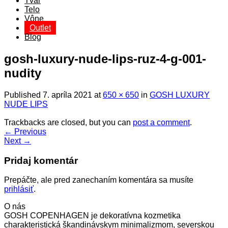
Tvár
Telo
Vône
Outlet
Blog
gosh-luxury-nude-lips-ruz-4-g-001-
nudity
Published
7. apríla 2021
at
650 × 650
in
GOSH LUXURY
NUDE LIPS
Trackbacks are closed, but you can
post a comment
.
←
Previous
Next
→
Pridaj komentár
Prepáčte, ale pred zanechaním komentára sa musíte
prihlásiť
.
O nás
GOSH COPENHAGEN je dekoratívna kozmetika
charakteristická škandinávskym minimalizmom, severskou