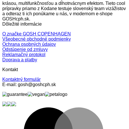
krásou, multifunkčnosťou a dlhotrvácnym efektom. Tieto cool
prípravky priamo z Kodane testuje slovenský team vizážistov
a odteraz ti ich ponúkame u nás, v modernom e-shope
GOSHcph.sk.
Dôležité informácie
O značke GOSH COPENHAGEN
Všeobecné obchodné podmienky
Ochrana osobných údajov
Odstúpenie od zmluvy
Reklamačný protokol
Doprava a platby
Kontakt
Kontaktný formulár
E-mail: gosh@goshcph.sk