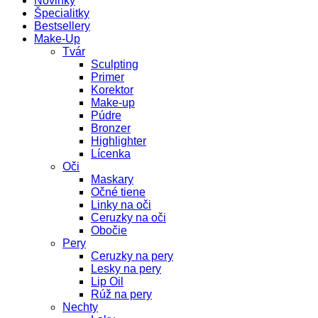
Novinky
Špecialitky
Bestsellery
Make-Up
Tvár
Sculpting
Primer
Korektor
Make-up
Púdre
Bronzer
Highlighter
Lícenka
Oči
Maskary
Očné tiene
Linky na oči
Ceruzky na oči
Obočie
Pery
Ceruzky na pery
Lesky na pery
Lip Oil
Rúž na pery
Nechty