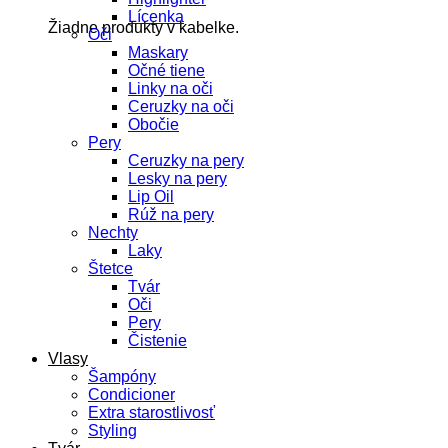
Lícenka
Žiadne produkty v kabelke.
Oči
Maskary
Očné tiene
Linky na oči
Ceruzky na oči
Obočie
Pery
Ceruzky na pery
Lesky na pery
Lip Oil
Rúž na pery
Nechty
Laky
Štetce
Tvár
Oči
Pery
Čistenie
Vlasy
Šampóny
Condicioner
Extra starostlivosť
Styling