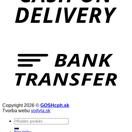
Copyright 2026 ©
GOSHcph.sk
Tvorba webu
vojtyla.sk
Hľadať: