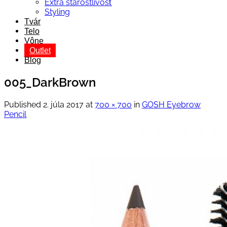
Extra starostlivosť
Styling
Tvár
Telo
Vône
Outlet
Blog
005_DarkBrown
Published
2. júla 2017
at
700 × 700
in
GOSH Eyebrow
Pencil