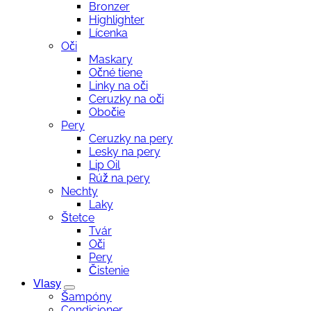
Bronzer
Highlighter
Lícenka
Oči
Maskary
Očné tiene
Linky na oči
Ceruzky na oči
Obočie
Pery
Ceruzky na pery
Lesky na pery
Lip Oil
Rúž na pery
Nechty
Laky
Štetce
Tvár
Oči
Pery
Čistenie
Vlasy
Šampóny
Condicioner