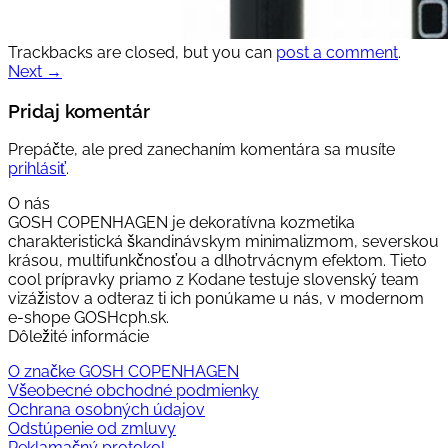
Trackbacks are closed, but you can
post a comment
.
Next
→
Pridaj komentár
Prepáčte, ale pred zanechaním komentára sa musíte
prihlásiť
.
O nás
GOSH COPENHAGEN je dekoratívna kozmetika
charakteristická škandinávskym minimalizmom, severskou
krásou, multifunkčnosťou a dlhotrvácnym efektom. Tieto
cool prípravky priamo z Kodane testuje slovenský team
vizážistov a odteraz ti ich ponúkame u nás, v modernom
e-shope GOSHcph.sk.
Dôležité informácie
O značke GOSH COPENHAGEN
Všeobecné obchodné podmienky
Ochrana osobných údajov
Odstúpenie od zmluvy
Reklamačný protokol