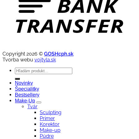
Copyright 2026 ©
GOSHcph.sk
Tvorba webu
vojtyla.sk
Hľadať:
Novinky
Špecialitky
Bestsellery
Make-Up
Tvár
Sculpting
Primer
Korektor
Make-up
Púdre