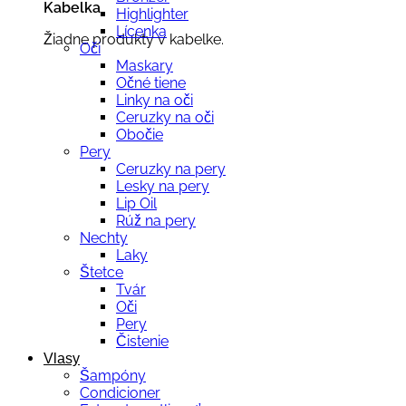
Kabelka
Highlighter
Lícenka
Žiadne produkty v kabelke.
Oči
Maskary
Očné tiene
Linky na oči
Ceruzky na oči
Obočie
Pery
Ceruzky na pery
Lesky na pery
Lip Oil
Rúž na pery
Nechty
Laky
Štetce
Tvár
Oči
Pery
Čistenie
Vlasy
Šampóny
Condicioner