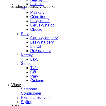
Lícenka
Žiadne produkty v kabelke.
Oči
Maskary
Očné tiene
Linky na oči
Ceruzky na oči
Obočie
Pery
Ceruzky na pery
Lesky na pery
Lip Oil
Rúž na pery
Nechty
Laky
Štetce
Tvár
Oči
Pery
Čistenie
Vlasy
Šampóny
Condicioner
Extra starostlivosť
Styling