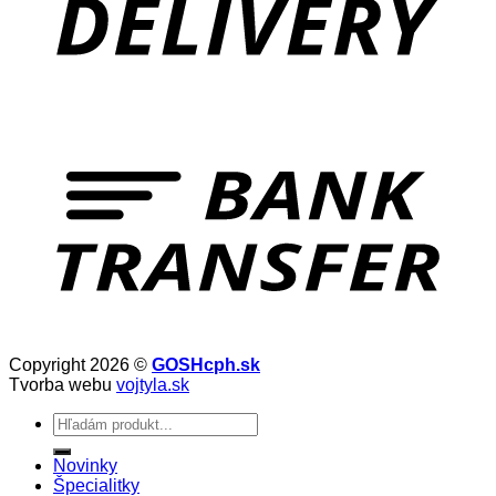
Copyright 2026 ©
GOSHcph.sk
Tvorba webu
vojtyla.sk
Hľadať:
Novinky
Špecialitky