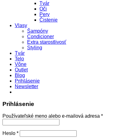
Tvár
Oči
Pery
Čistenie
Vlasy
Šampóny
Condicioner
Extra starostlivosť
Styling
Tvár
Telo
Vône
Outlet
Blog
Prihlásenie
Newsletter
Prihlásenie
Povinné
Používateľské meno alebo e-mailová adresa
*
Povinné
Heslo
*