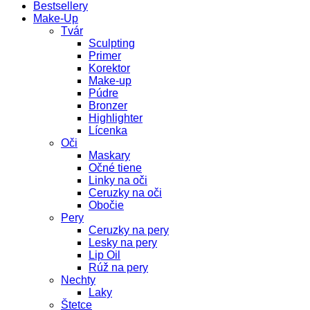
Bestsellery
Make-Up
Tvár
Sculpting
Primer
Korektor
Make-up
Púdre
Bronzer
Highlighter
Lícenka
Oči
Maskary
Očné tiene
Linky na oči
Ceruzky na oči
Obočie
Pery
Ceruzky na pery
Lesky na pery
Lip Oil
Rúž na pery
Nechty
Laky
Štetce