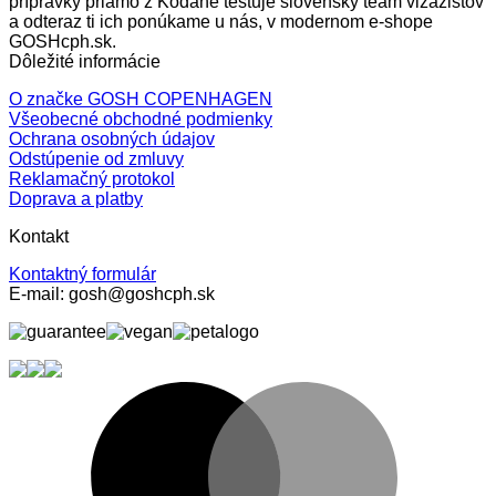
prípravky priamo z Kodane testuje slovenský team vizážistov
a odteraz ti ich ponúkame u nás, v modernom e-shope
GOSHcph.sk.
Dôležité informácie
O značke GOSH COPENHAGEN
Všeobecné obchodné podmienky
Ochrana osobných údajov
Odstúpenie od zmluvy
Reklamačný protokol
Doprava a platby
Kontakt
Kontaktný formulár
E-mail: gosh@goshcph.sk