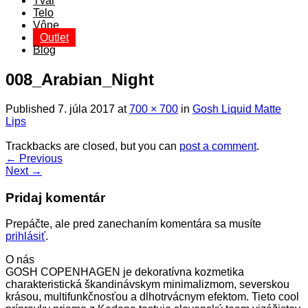
Tvár
Telo
Vône
Outlet
Blog
008_Arabian_Night
Published
7. júla 2017
at
700 × 700
in
Gosh Liquid Matte
Lips
Trackbacks are closed, but you can
post a comment
.
←
Previous
Next
→
Pridaj komentár
Prepáčte, ale pred zanechaním komentára sa musíte
prihlásiť
.
O nás
GOSH COPENHAGEN je dekoratívna kozmetika
charakteristická škandinávskym minimalizmom, severskou
krásou, multifunkčnosťou a dlhotrvácnym efektom. Tieto cool