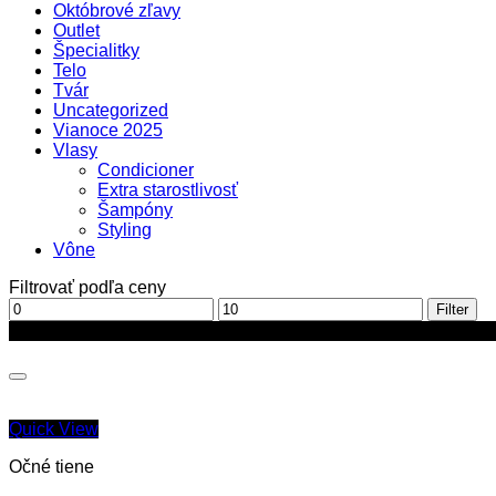
Októbrové zľavy
Outlet
Špecialitky
Telo
Tvár
Uncategorized
Vianoce 2025
Vlasy
Condicioner
Extra starostlivosť
Šampóny
Styling
Vône
Filtrovať podľa ceny
Minimálna
Maximálna
Filter
cena
cena
Zľava!
Quick View
Očné tiene