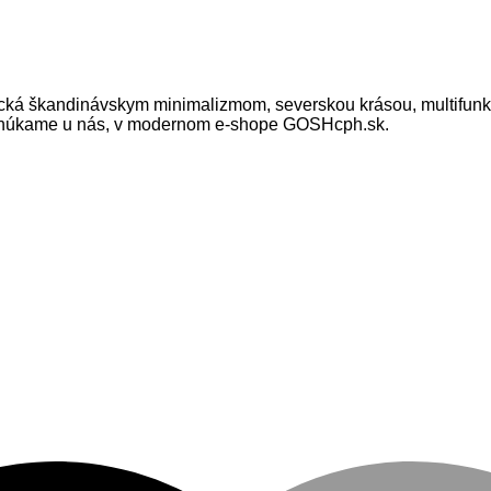
 škandinávskym minimalizmom, severskou krásou, multifunkčn
h ponúkame u nás, v modernom e-shope GOSHcph.sk.