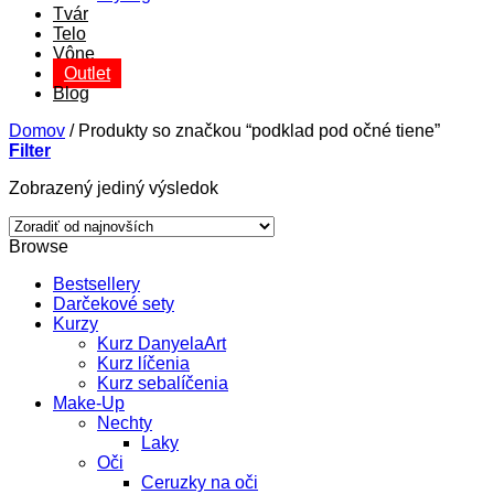
Tvár
Telo
Vône
Outlet
Blog
Domov
/
Produkty so značkou “podklad pod očné tiene”
Filter
Zobrazený jediný výsledok
Browse
Bestsellery
Darčekové sety
Kurzy
Kurz DanyelaArt
Kurz líčenia
Kurz sebalíčenia
Make-Up
Nechty
Laky
Oči
Ceruzky na oči