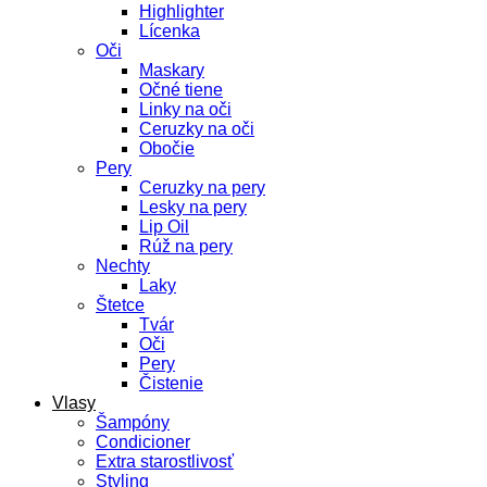
Highlighter
Lícenka
Oči
Maskary
Očné tiene
Linky na oči
Ceruzky na oči
Obočie
Pery
Ceruzky na pery
Lesky na pery
Lip Oil
Rúž na pery
Nechty
Laky
Štetce
Tvár
Oči
Pery
Čistenie
Vlasy
Šampóny
Condicioner
Extra starostlivosť
Styling