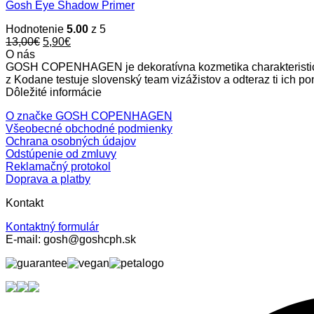
Gosh Eye Shadow Primer
Hodnotenie
5.00
z 5
Original
Current
13,00
€
5,90
€
price
price
O nás
was:
is:
GOSH COPENHAGEN je dekoratívna kozmetika charakteristická
13,00€.
5,90€.
z Kodane testuje slovenský team vizážistov a odteraz ti ic
Dôležité informácie
O značke GOSH COPENHAGEN
Všeobecné obchodné podmienky
Ochrana osobných údajov
Odstúpenie od zmluvy
Reklamačný protokol
Doprava a platby
Kontakt
Kontaktný formulár
E-mail: gosh@goshcph.sk