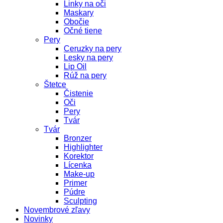
Linky na oči
Maskary
Obočie
Očné tiene
Pery
Ceruzky na pery
Lesky na pery
Lip Oil
Rúž na pery
Štetce
Čistenie
Oči
Pery
Tvár
Tvár
Bronzer
Highlighter
Korektor
Lícenka
Make-up
Primer
Púdre
Sculpting
Novembrové zľavy
Novinky