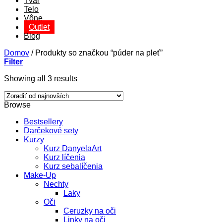
Tvár
Telo
Vône
Outlet
Blog
Domov
/
Produkty so značkou “púder na pleť”
Filter
Sorted
Showing all 3 results
by
latest
Browse
Bestsellery
Darčekové sety
Kurzy
Kurz DanyelaArt
Kurz líčenia
Kurz sebalíčenia
Make-Up
Nechty
Laky
Oči
Ceruzky na oči
Linky na oči