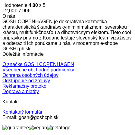
Hodnotenie
4.00
z 5
Original
Current
12,00
€
7,90
€
price
price
O nás
was:
is:
GOSH COPENHAGEN je dekoratívna kozmetika
12,00€.
7,90€.
charakteristická škandinávskym minimalizmom, severskou
krásou, multifunkčnosťou a dlhotrvácnym efektom. Tieto cool
prípravky priamo z Kodane testuje slovenský team vizážistov
a odteraz ti ich ponúkame u nás, v modernom e-shope
GOSHcph.sk.
Dôležité informácie
O značke GOSH COPENHAGEN
Všeobecné obchodné podmienky
Ochrana osobných údajov
Odstúpenie od zmluvy
Reklamačný protokol
Doprava a platby
Kontakt
Kontaktný formulár
E-mail: gosh@goshcph.sk