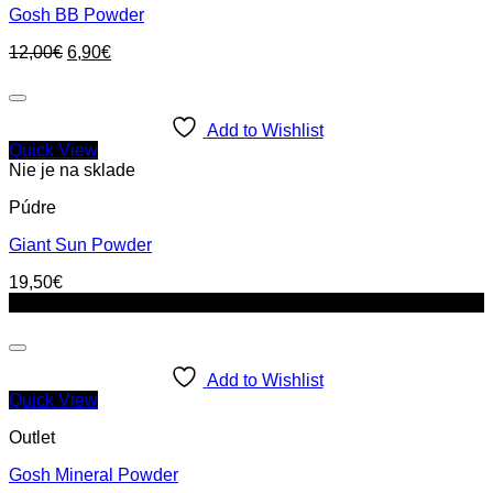
Gosh BB Powder
Original
Current
12,00
€
6,90
€
price
price
was:
is:
12,00€.
6,90€.
Add to Wishlist
Quick View
Nie je na sklade
Púdre
Giant Sun Powder
19,50
€
Zľava!
Add to Wishlist
Quick View
Outlet
Gosh Mineral Powder