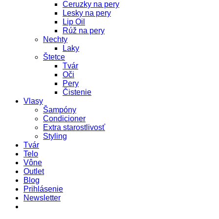
Ceruzky na pery
Lesky na pery
Lip Oil
Rúž na pery
Nechty
Laky
Štetce
Tvár
Oči
Pery
Čistenie
Vlasy
Šampóny
Condicioner
Extra starostlivosť
Styling
Tvár
Telo
Vône
Outlet
Blog
Prihlásenie
Newsletter