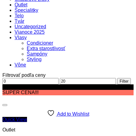
Outlet
Špecialitky
Telo
Tvár
Uncategorized
Vianoce 2025
Vlasy
Condicioner
Extra starostlivosť
Šampóny
Styling
Vône
Filtrovať podľa ceny
Minimálna
Maximálna
Filter
cena
cena
Zľava!
SUPER CENA!!!
Add to Wishlist
Quick View
Outlet