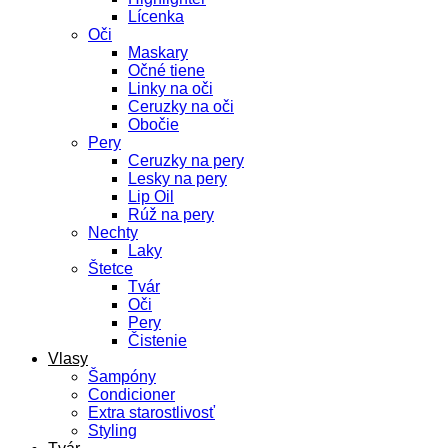
Lícenka
Oči
Maskary
Očné tiene
Linky na oči
Ceruzky na oči
Obočie
Pery
Ceruzky na pery
Lesky na pery
Lip Oil
Rúž na pery
Nechty
Laky
Štetce
Tvár
Oči
Pery
Čistenie
Vlasy
Šampóny
Condicioner
Extra starostlivosť
Styling