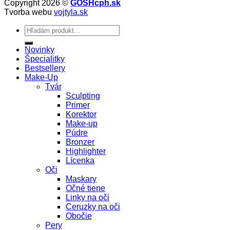
Copyright 2026 ©
GOSHcph.sk
Tvorba webu
vojtyla.sk
Hľadať:
Novinky
Špecialitky
Bestsellery
Make-Up
Tvár
Sculpting
Primer
Korektor
Make-up
Púdre
Bronzer
Highlighter
Lícenka
Oči
Maskary
Očné tiene
Linky na oči
Ceruzky na oči
Obočie
Pery