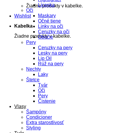
Lícenka
Žiadne produkty v kabelke.
Oči
Maskary
Wishlist
Očné tiene
Kabelka
Linky na oči
Ceruzky na oči
Žiadne produkty v kabelke.
Obočie
Pery
Ceruzky na pery
Lesky na pery
Lip Oil
Rúž na pery
Nechty
Laky
Štetce
Tvár
Oči
Pery
Čistenie
Vlasy
Šampóny
Condicioner
Extra starostlivosť
Styling