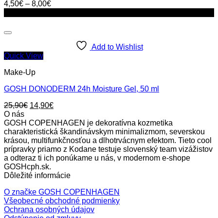
4,50
€
–
8,00
€
Zľava!
Add to Wishlist
Quick View
Make-Up
GOSH DONODERM 24h Moisture Gel, 50 ml
Original
Current
25,90
€
14,90
€
price
price
O nás
was:
is:
GOSH COPENHAGEN je dekoratívna kozmetika
25,90€.
14,90€.
charakteristická škandinávskym minimalizmom, severskou
krásou, multifunkčnosťou a dlhotrvácnym efektom. Tieto cool
prípravky priamo z Kodane testuje slovenský team vizážistov
a odteraz ti ich ponúkame u nás, v modernom e-shope
GOSHcph.sk.
Dôležité informácie
O značke GOSH COPENHAGEN
Všeobecné obchodné podmienky
Ochrana osobných údajov