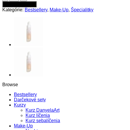
Gosh
Pridať do kabelky
Dewy
Kategórie:
Bestsellery
,
Make-Up
,
Špecialitky
Foundation
Drops
make-
up,
006
Medium
Browse
Bestsellery
Darčekové sety
Kurzy
Kurz DanyelaArt
Kurz líčenia
Kurz sebalíčenia
Make-Up