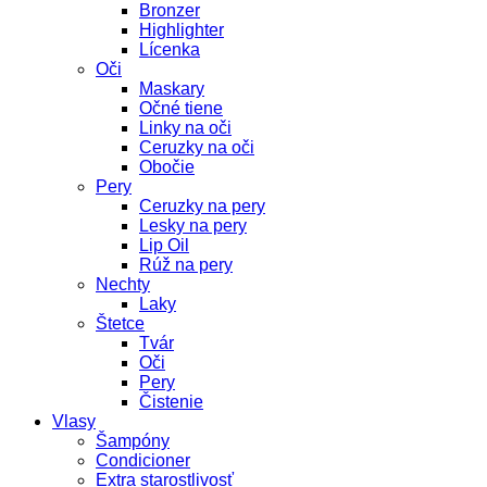
Bronzer
Highlighter
Lícenka
Oči
Maskary
Očné tiene
Linky na oči
Ceruzky na oči
Obočie
Pery
Ceruzky na pery
Lesky na pery
Lip Oil
Rúž na pery
Nechty
Laky
Štetce
Tvár
Oči
Pery
Čistenie
Vlasy
Šampóny
Condicioner
Extra starostlivosť