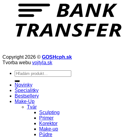
Copyright 2026 ©
GOSHcph.sk
Tvorba webu
vojtyla.sk
Hľadať:
Novinky
Špecialitky
Bestsellery
Make-Up
Tvár
Sculpting
Primer
Korektor
Make-up
Púdre