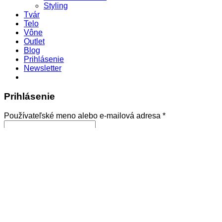
Styling
Tvár
Telo
Vône
Outlet
Blog
Prihlásenie
Newsletter
Prihlásenie
Povinné
Používateľské meno alebo e-mailová adresa
*
Povinné
Heslo
*
Zapamätať si ma
Prihlásiť
Zabudli ste heslo?
Registrovať sa
Povinné
E-mailová adresa
*