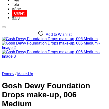
Tvár
Telo
Vône
Outlet
Blog
Add to Wishlist
Domov
/
Make-Up
Gosh Dewy Foundation
Drops make-up, 006
Medium