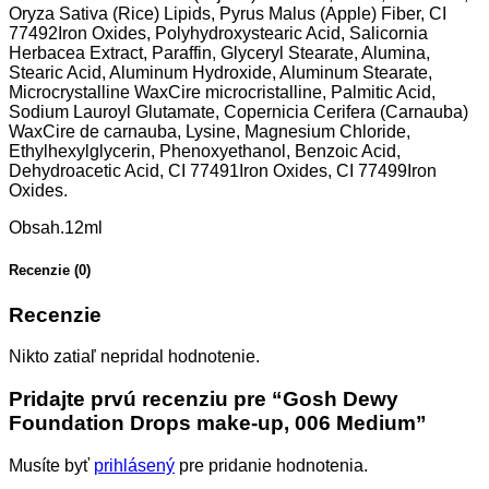
Oryza Sativa (Rice) Lipids, Pyrus Malus (Apple) Fiber, CI
77492Iron Oxides, Polyhydroxystearic Acid, Salicornia
Herbacea Extract, Paraffin, Glyceryl Stearate, Alumina,
Stearic Acid, Aluminum Hydroxide, Aluminum Stearate,
Microcrystalline WaxCire microcristalline, Palmitic Acid,
Sodium Lauroyl Glutamate, Copernicia Cerifera (Carnauba)
WaxCire de carnauba, Lysine, Magnesium Chloride,
Ethylhexylglycerin, Phenoxyethanol, Benzoic Acid,
Dehydroacetic Acid, CI 77491Iron Oxides, CI 77499Iron
Oxides.
Obsah.12ml
Recenzie (0)
Recenzie
Nikto zatiaľ nepridal hodnotenie.
Pridajte prvú recenziu pre “Gosh Dewy
Foundation Drops make-up, 006 Medium”
Musíte byť
prihlásený
pre pridanie hodnotenia.