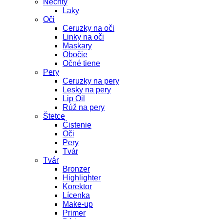
Nechty
Laky
Oči
Ceruzky na oči
Linky na oči
Maskary
Obočie
Očné tiene
Pery
Ceruzky na pery
Lesky na pery
Lip Oil
Rúž na pery
Štetce
Čistenie
Oči
Pery
Tvár
Tvár
Bronzer
Highlighter
Korektor
Lícenka
Make-up
Primer