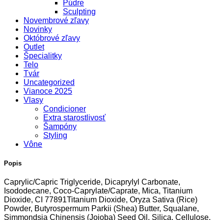
Púdre
Sculpting
Novembrové zľavy
Novinky
Októbrové zľavy
Outlet
Špecialitky
Telo
Tvár
Uncategorized
Vianoce 2025
Vlasy
Condicioner
Extra starostlivosť
Šampóny
Styling
Vône
Popis
Caprylic/Capric Triglyceride, Dicaprylyl Carbonate,
Isododecane, Coco-Caprylate/Caprate, Mica, Titanium
Dioxide, CI 77891Titanium Dioxide, Oryza Sativa (Rice)
Powder, Butyrospermum Parkii (Shea) Butter, Squalane,
Simmondsia Chinensis (Jojoba) Seed Oil, Silica, Cellulose,