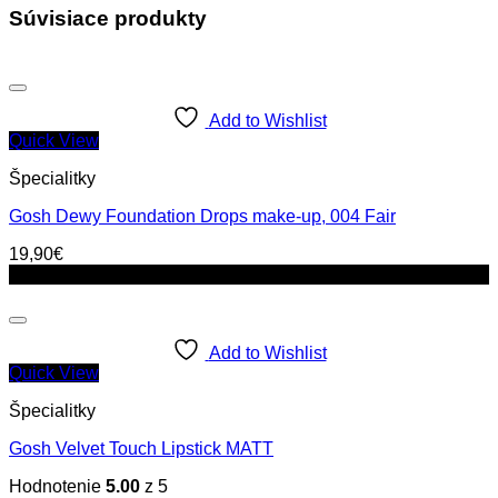
Súvisiace produkty
Add to Wishlist
Quick View
Špecialitky
Gosh Dewy Foundation Drops make-up, 004 Fair
19,90
€
Zľava!
Add to Wishlist
Quick View
Špecialitky
Gosh Velvet Touch Lipstick MATT
Hodnotenie
5.00
z 5