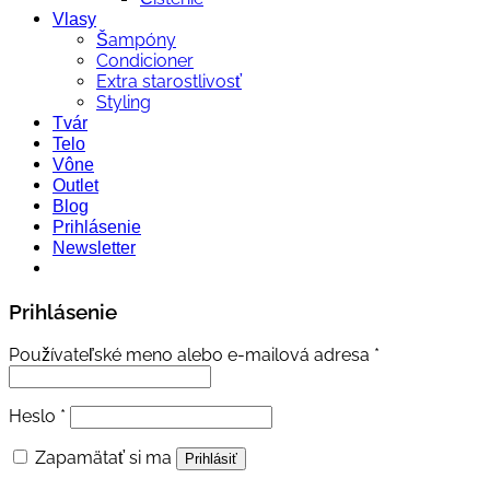
Vlasy
Šampóny
Condicioner
Extra starostlivosť
Styling
Tvár
Telo
Vône
Outlet
Blog
Prihlásenie
Newsletter
Prihlásenie
Povinné
Používateľské meno alebo e-mailová adresa
*
Povinné
Heslo
*
Zapamätať si ma
Prihlásiť