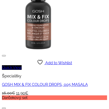
Add to Wishlist
Quick View
Špecialitky
GOSH MIX & FIX COLOUR DROPS, 005 MASALA
Original
Current
16,00
€
11,90
€
price
price
Darčekový set
was:
is:
16,00€.
11,90€.