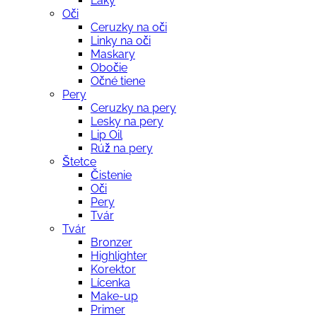
Laky
Oči
Ceruzky na oči
Linky na oči
Maskary
Obočie
Očné tiene
Pery
Ceruzky na pery
Lesky na pery
Lip Oil
Rúž na pery
Štetce
Čistenie
Oči
Pery
Tvár
Tvár
Bronzer
Highlighter
Korektor
Lícenka
Make-up
Primer