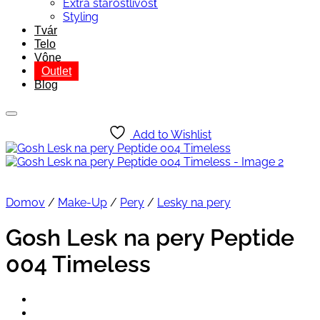
Extra starostlivosť
Styling
Tvár
Telo
Vône
Outlet
Blog
Add to Wishlist
Domov
/
Make-Up
/
Pery
/
Lesky na pery
Gosh Lesk na pery Peptide
004 Timeless