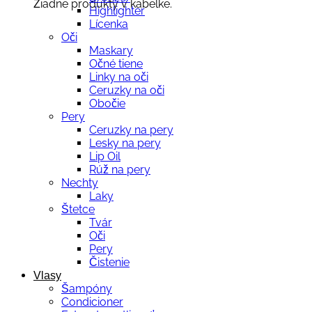
Žiadne produkty v kabelke.
Highlighter
Lícenka
Oči
Maskary
Očné tiene
Linky na oči
Ceruzky na oči
Obočie
Pery
Ceruzky na pery
Lesky na pery
Lip Oil
Rúž na pery
Nechty
Laky
Štetce
Tvár
Oči
Pery
Čistenie
Vlasy
Šampóny
Condicioner