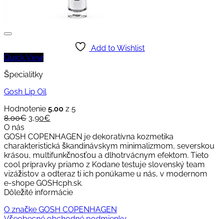
Add to Wishlist
Quick View
Špecialitky
Gosh Lip Oil
Hodnotenie
5.00
z 5
Original
Current
8,00
€
3,90
€
price
price
O nás
was:
is:
GOSH COPENHAGEN je dekoratívna kozmetika
8,00€.
3,90€.
charakteristická škandinávskym minimalizmom, severskou
krásou, multifunkčnosťou a dlhotrvácnym efektom. Tieto
cool prípravky priamo z Kodane testuje slovenský team
vizážistov a odteraz ti ich ponúkame u nás, v modernom
e-shope GOSHcph.sk.
Dôležité informácie
O značke GOSH COPENHAGEN
Všeobecné obchodné podmienky