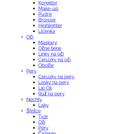
Korektor
Make-up
Púdre
Bronzer
Highlighter
Lícenka
Oči
Maskary
Očné tiene
Linky na oči
Ceruzky na oči
Obočie
Pery
Ceruzky na pery
Lesky na pery
Lip Oil
Rúž na pery
Nechty
Laky
Štetce
Tvár
Oči
Pery
Čistenie