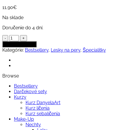
11,90
€
Na sklade
Doručenie do 4 dní.
množstvo
Gosh
Pridať do kabelky
Lesk
Kategórie:
Bestsellery
,
Lesky na pery
,
Špecialitky
na
pery
Peptide
004
Browse
Timeless
Bestsellery
Darčekové sety
Kurzy
Kurz DanyelaArt
Kurz líčenia
Kurz sebalíčenia
Make-Up
Nechty