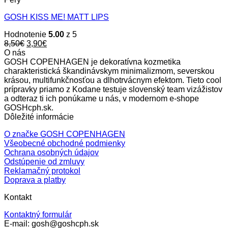
GOSH KISS ME! MATT LIPS
Hodnotenie
5.00
z 5
Original
Current
8,50
€
3,90
€
price
price
O nás
was:
is:
GOSH COPENHAGEN je dekoratívna kozmetika
8,50€.
3,90€.
charakteristická škandinávskym minimalizmom, severskou
krásou, multifunkčnosťou a dlhotrvácnym efektom. Tieto cool
prípravky priamo z Kodane testuje slovenský team vizážistov
a odteraz ti ich ponúkame u nás, v modernom e-shope
GOSHcph.sk.
Dôležité informácie
O značke GOSH COPENHAGEN
Všeobecné obchodné podmienky
Ochrana osobných údajov
Odstúpenie od zmluvy
Reklamačný protokol
Doprava a platby
Kontakt
Kontaktný formulár
E-mail: gosh@goshcph.sk