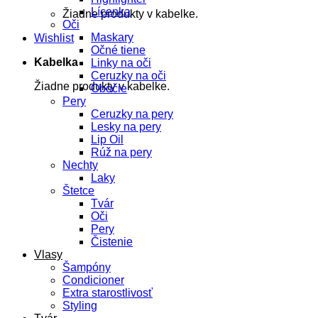
Lícenka
Žiadne produkty v kabelke.
Oči
Maskary
Wishlist
Očné tiene
Kabelka
Linky na oči
Ceruzky na oči
Žiadne produkty v kabelke.
Obočie
Pery
Ceruzky na pery
Lesky na pery
Lip Oil
Rúž na pery
Nechty
Laky
Štetce
Tvár
Oči
Pery
Čistenie
Vlasy
Šampóny
Condicioner
Extra starostlivosť
Styling