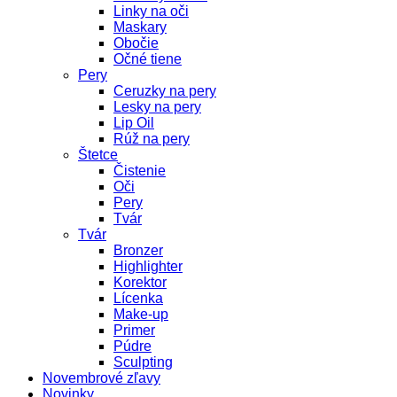
Linky na oči
Maskary
Obočie
Očné tiene
Pery
Ceruzky na pery
Lesky na pery
Lip Oil
Rúž na pery
Štetce
Čistenie
Oči
Pery
Tvár
Tvár
Bronzer
Highlighter
Korektor
Lícenka
Make-up
Primer
Púdre
Sculpting
Novembrové zľavy
Novinky