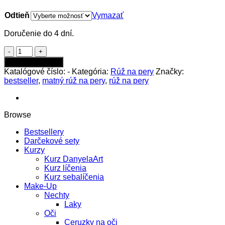
Odtieň
Vymazať
Doručenie do 4 dní.
množstvo
GOSH
Pridať do kabelky
LUXURY
Katalógové číslo:
-
Kategória:
Rúž na pery
Značky:
ROSE
bestseller
,
matný rúž na pery
,
rúž na pery
LIPS
Browse
Bestsellery
Darčekové sety
Kurzy
Kurz DanyelaArt
Kurz líčenia
Kurz sebalíčenia
Make-Up
Nechty
Laky
Oči
Ceruzky na oči