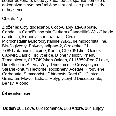
sedieť dokonale. Medový zábal počas spánku pomôže k
dokonalým plným perám! A nezabudni – do pier si nikdy
nehryzieme!
Obsah: 4 g
Zloženie: Octyldodecanol, Coco-Caprylate/Caprate,
Candelilla Cera\Euphorbia Cerifera (Candelilla) Wax\Cire de
candelilla, Isononyl Isononanoate, Cera
Microcristallina\Microcrystalline Wax\Cire microcristalline,
Bis-Diglyceryl Polyacyladipate-2, Ozokerite, CI
77891\Titanium Dioxide, Kaolin, CI 77491\Iron Oxides,
Caprylic/Capric Triglyceride, Diphenylsiloxy Phenyl
Trimethicone, CI 77492\Iron Oxides, CI 15850\Red 7 Lake,
Dimethicone/Phenyl Vinyl Dimethicone Crosspolymer,
Stearalkonium Hectorite, Tocopheryl Acetate, Propylene
Carbonate, Simmondsia Chinensis Seed Oil, Punica
Granatum Flower Extract, Polyglyceryl-3 Diisostearate,
Benzyl Alcohol
Ďalšie informácie
Odtieň
001 Love, 002 Romance, 003 Adore, 004 Enjoy