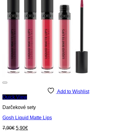
Add to Wishlist
Quick View
Darčekové sety
Gosh Liquid Matte Lips
Original
Current
7,90
€
5,90
€
price
price