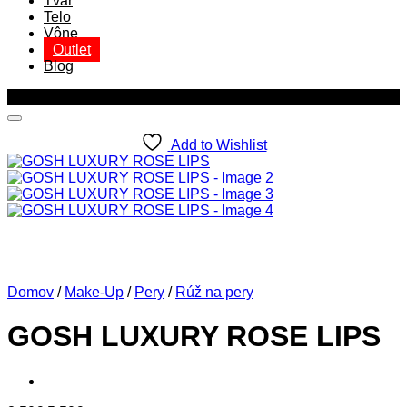
Tvár
Telo
Vône
Outlet
Blog
Zľava!
Add to Wishlist
Domov
/
Make-Up
/
Pery
/
Rúž na pery
GOSH LUXURY ROSE LIPS