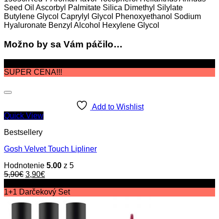
Seed Oil Ascorbyl Palmitate Silica Dimethyl Silylate
Butylene Glycol Caprylyl Glycol Phenoxyethanol Sodium
Hyaluronate Benzyl Alcohol Hexylene Glycol
Možno by sa Vám páčilo…
Zľava!
SUPER CENA!!!
Add to Wishlist
Quick View
Bestsellery
Gosh Velvet Touch Lipliner
Hodnotenie
5.00
z 5
Original
Current
5,90
€
3,90
€
price
price
Zľava!
was:
is:
1+1 Darčekový Set
5,90€.
3,90€.