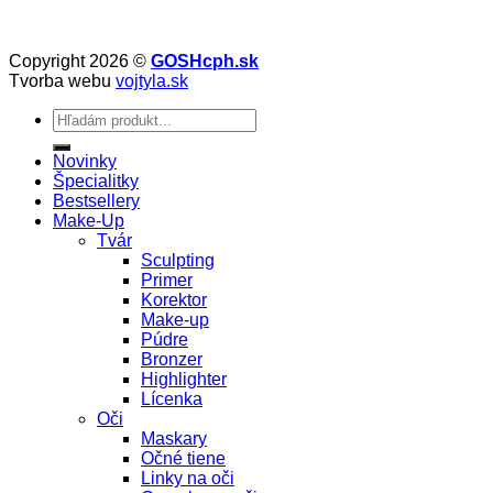
Copyright 2026 ©
GOSHcph.sk
Tvorba webu
vojtyla.sk
Hľadať:
Novinky
Špecialitky
Bestsellery
Make-Up
Tvár
Sculpting
Primer
Korektor
Make-up
Púdre
Bronzer
Highlighter
Lícenka
Oči
Maskary
Očné tiene
Linky na oči