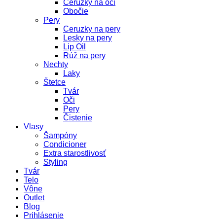
Ceruzky na oči
Obočie
Pery
Ceruzky na pery
Lesky na pery
Lip Oil
Rúž na pery
Nechty
Laky
Štetce
Tvár
Oči
Pery
Čistenie
Vlasy
Šampóny
Condicioner
Extra starostlivosť
Styling
Tvár
Telo
Vône
Outlet
Blog
Prihlásenie