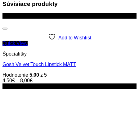
was:
is:
Súvisiace produkty
7,90€.
5,90€.
Zľava!
Add to Wishlist
Quick View
Špecialitky
Gosh Velvet Touch Lipstick MATT
Hodnotenie
5.00
z 5
4,50
€
–
8,00
€
Zľava!