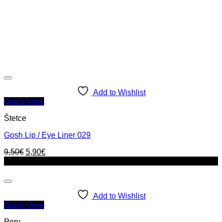
Add to Wishlist
Quick View
Štetce
Gosh Lip / Eye Liner 029
Original
Current
9,50
€
5,90
€
price
price
Zľava!
was:
is:
9,50€.
5,90€.
Add to Wishlist
Quick View
Pery