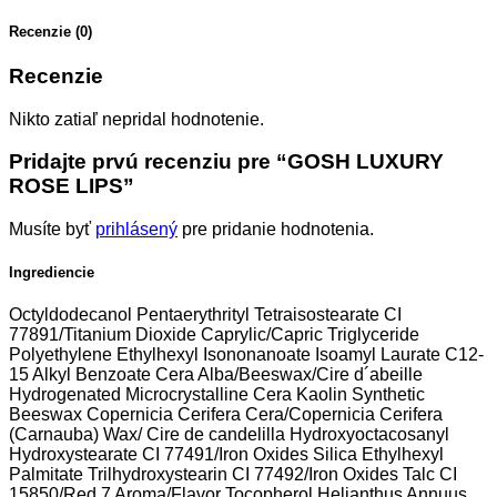
Recenzie (0)
Recenzie
Nikto zatiaľ nepridal hodnotenie.
Pridajte prvú recenziu pre “GOSH LUXURY
ROSE LIPS”
Musíte byť
prihlásený
pre pridanie hodnotenia.
Ingrediencie
Octyldodecanol Pentaerythrityl Tetraisostearate CI
77891/Titanium Dioxide Caprylic/Capric Triglyceride
Polyethylene Ethylhexyl Isononanoate Isoamyl Laurate C12-
15 Alkyl Benzoate Cera Alba/Beeswax/Cire d´abeille
Hydrogenated Microcrystalline Cera Kaolin Synthetic
Beeswax Copernicia Cerifera Cera/Copernicia Cerifera
(Carnauba) Wax/ Cire de candelilla Hydroxyoctacosanyl
Hydroxystearate CI 77491/Iron Oxides Silica Ethylhexyl
Palmitate Trilhydroxystearin CI 77492/Iron Oxides Talc CI
15850/Red 7 Aroma/Flavor Tocopherol Helianthus Annuus