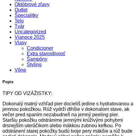
Októbrové zľavy
Outlet
Špecialitky
Telo
Tvár
Uncategorized
Vianoce 2025
Vlasy
Condicioner
Extra starostlivosť
Šampóny
Styling
Vône
Popis
TIPY OD VIZÁŽISTKY:
Dokonalý matný vzhľad pier docieliš jedine s hydratovanou a
jemnou pokožkou. Rúž vydrží dlhšie v dokonalom stave, ak
večer pred spaním nezabudneš na jemný peeling pier.
Staršiu pokožku odstránime jemnými krúživými pohybmi
drsnejším uteráčikom alebo mäkkou zubnou kefkou. Po
odstránení starej pokožky budú tvoje pery mäkšie a rúž bude