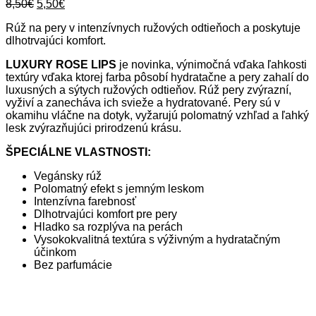
Original
Current
8,50
€
5,50
€
price
price
Rúž na pery v intenzívnych ružových odtieňoch a poskytuje
was:
is:
dlhotrvajúci komfort.
8,50€.
5,50€.
LUXURY ROSE LIPS
je novinka, výnimočná vďaka ľahkosti
textúry vďaka ktorej farba pôsobí hydratačne a pery zahalí do
luxusných a sýtych ružových odtieňov. Rúž pery zvýrazní,
vyživí a zanecháva ich svieže a hydratované. Pery sú v
okamihu vláčne na dotyk, vyžarujú polomatný vzhľad a ľahký
lesk zvýrazňujúci prirodzenú krásu.
ŠPECIÁLNE VLASTNOSTI:
Vegánsky rúž
Polomatný efekt s jemným leskom
Intenzívna farebnosť
Dlhotrvajúci komfort pre pery
Hladko sa rozplýva na perách
Vysokokvalitná textúra s výživným a hydratačným
účinkom
Bez parfumácie