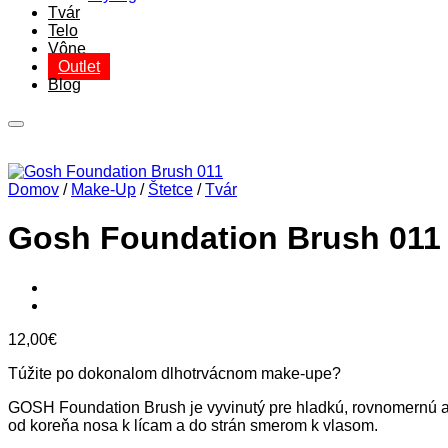
Tvár
Telo
Vône
Outlet
Blog
Domov
/
Make-Up
/
Štetce
/
Tvár
Gosh Foundation Brush 011
12,00
€
Túžite po dokonalom dlhotrvácnom make-upe?
GOSH Foundation Brush je vyvinutý pre hladkú, rovnomernú a 
od koreňa nosa k lícam a do strán smerom k vlasom.