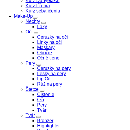
Kurz DanyelaArt
Kurz líčenia
Kurz sebalíčenia
Make-Up
Nechty
Laky
Oči
Ceruzky na oči
Linky na oči
Maskary
Obočie
Očné tiene
Pery
Ceruzky na pery
Lesky na pery
Lip Oil
Rúž na pery
Štetce
Čistenie
Oči
Pery
Tvár
Tvár
Bronzer
Highlighter