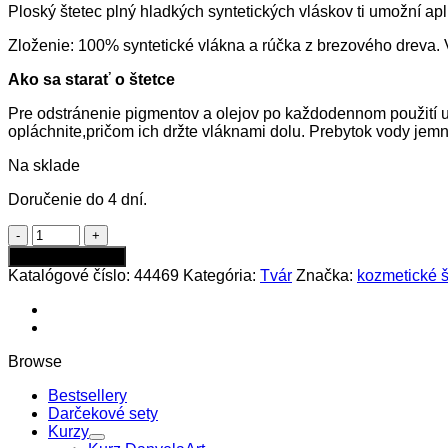
Ploský štetec plný hladkých syntetických vláskov ti umožní ap
Zloženie: 100% syntetické vlákna a rúčka z brezového dreva.
Ako sa starať o štetce
Pre odstránenie pigmentov a olejov po každodennom použití ut
opláchnite,pričom ich držte vláknami dolu. Prebytok vody jem
Na sklade
Doručenie do 4 dní.
množstvo
Gosh
Pridať do kabelky
Foundation
Katalógové číslo:
44469
Kategória:
Tvár
Značka:
kozmetické š
Brush
011
Browse
Bestsellery
Darčekové sety
Kurzy