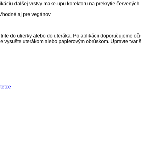
likáciu ďalšej vrstvy make-upu korektoru na prekrytie červenýc
 Vhodné aj pre vegánov.
rite do utierky alebo do uteráka. Po aplikácii doporučujeme oč
ne vysušte uterákom alebo papierovým obrúskom. Upravte tvar št
tetce