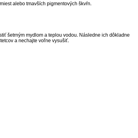
h miest alebo tmavších pigmentových škvŕn.
istiť šetrným mydlom a teplou vodou. Následne ich dôkladne
etcov a nechajte voľne vysušiť.