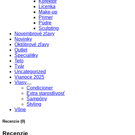
Korektor
Lícenka
Make-up
Primer
Púdre
Sculpting
Novembrové zľavy
Novinky
Októbrové zľavy
Outlet
Špecialitky
Telo
Tvár
Uncategorized
Vianoce 2025
Vlasy
Condicioner
Extra starostlivosť
Šampóny
Styling
Vône
Recenzie (0)
Recenzie