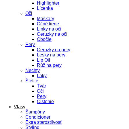
Highlighter
Lícenka
Oči
Maskary
Očné tiene
Linky na oči
Ceruzky na oči
Obočie
Pery
Ceruzky na pery
Lesky na pery
Lip Oil
Rúž na pery
Nechty
Laky
Štetce
Tvár
Oči
Pery
Čistenie
Vlasy
Šampóny
Condicioner
Extra starostlivosť
Styling