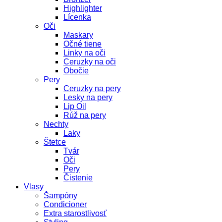
Highlighter
Lícenka
Oči
Maskary
Očné tiene
Linky na oči
Ceruzky na oči
Obočie
Pery
Ceruzky na pery
Lesky na pery
Lip Oil
Rúž na pery
Nechty
Laky
Štetce
Tvár
Oči
Pery
Čistenie
Vlasy
Šampóny
Condicioner
Extra starostlivosť