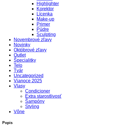
Highlighter
Korektor
Lícenka
Make-up
Primer
Púdre
Sculpting
Novembrové zľavy
Novinky
Októbrové zľavy
Outlet
Špecialitky
Telo
Tvár
Uncategorized
Vianoce 2025
Vlasy
Condicioner
Extra starostlivosť
Šampóny
Styling
Vône
Popis