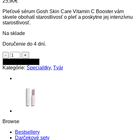
25,90
€
Pleťové sérum Gosh Skin Care Vitamin C Booster vám
skvele obohatí starostlivosť o pleť a poskytne jej intenzívnu
starostlivosť.
Na sklade
Doručenie do 4 dní.
množstvo
Gosh
Pridať do kabelky
Skin
Kategórie:
Špecialitky
,
Tvár
Care
pleťové
sérum,
Booster
Face
Serum
Browse
Bestsellery
Darčekové sety