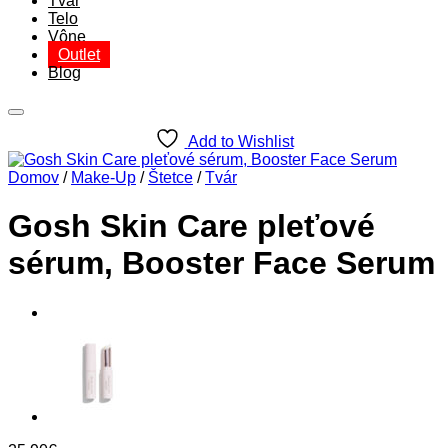
Tvár
Telo
Vône
Outlet
Blog
Add to Wishlist
Domov
/
Make-Up
/
Štetce
/
Tvár
Gosh Skin Care pleťové
sérum, Booster Face Serum