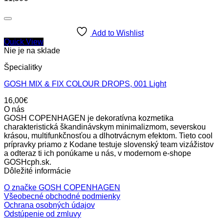
Add to Wishlist
Quick View
Nie je na sklade
Špecialitky
GOSH MIX & FIX COLOUR DROPS, 001 Light
16,00
€
O nás
GOSH COPENHAGEN je dekoratívna kozmetika
charakteristická škandinávskym minimalizmom, severskou
krásou, multifunkčnosťou a dlhotrvácnym efektom. Tieto cool
prípravky priamo z Kodane testuje slovenský team vizážistov
a odteraz ti ich ponúkame u nás, v modernom e-shope
GOSHcph.sk.
Dôležité informácie
O značke GOSH COPENHAGEN
Všeobecné obchodné podmienky
Ochrana osobných údajov
Odstúpenie od zmluvy