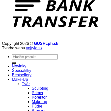
Copyright 2026 ©
GOSHcph.sk
Tvorba webu
vojtyla.sk
Hľadať:
Novinky
Špecialitky
Bestsellery
Make-Up
Tvár
Sculpting
Primer
Korektor
Make-up
Púdre
Bronzer