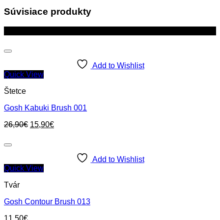
Súvisiace produkty
Zľava!
Add to Wishlist
Quick View
Štetce
Gosh Kabuki Brush 001
Original
Current
26,90
€
15,90
€
price
price
was:
is:
26,90€.
15,90€.
Add to Wishlist
Quick View
Tvár
Gosh Contour Brush 013
11,50
€