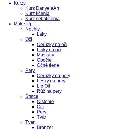
Kurzy
Kurz DanyelaArt
Kurz líčenia
Kurz sebalíčenia
Make-Up
Nechty
Laky
Oči
Ceruzky na oči
Linky na oči
Maskary
Obočie
Očné tiene
Pery
Ceruzky na pery
Lesky na pery
Lip Oil
Rúž na pery
Štetce
Čistenie
Oči
Pery
Tvár
Tvár
Bronzer