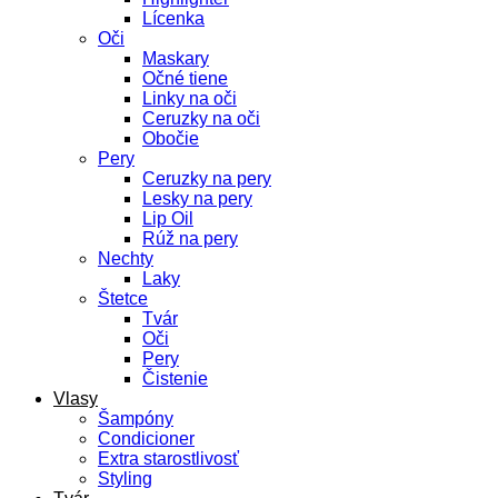
Lícenka
Oči
Maskary
Očné tiene
Linky na oči
Ceruzky na oči
Obočie
Pery
Ceruzky na pery
Lesky na pery
Lip Oil
Rúž na pery
Nechty
Laky
Štetce
Tvár
Oči
Pery
Čistenie
Vlasy
Šampóny
Condicioner
Extra starostlivosť
Styling