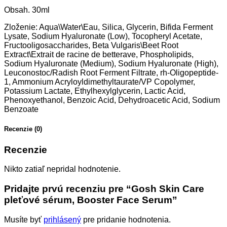
Obsah. 30ml
Zloženie: Aqua\Water\Eau, Silica, Glycerin, Bifida Ferment
Lysate, Sodium Hyaluronate (Low), Tocopheryl Acetate,
Fructooligosaccharides, Beta Vulgaris\Beet Root
Extract\Extrait de racine de betterave, Phospholipids,
Sodium Hyaluronate (Medium), Sodium Hyaluronate (High),
Leuconostoc/Radish Root Ferment Filtrate, rh-Oligopeptide-
1, Ammonium Acryloyldimethyltaurate/VP Copolymer,
Potassium Lactate, Ethylhexylglycerin, Lactic Acid,
Phenoxyethanol, Benzoic Acid, Dehydroacetic Acid, Sodium
Benzoate
Recenzie (0)
Recenzie
Nikto zatiaľ nepridal hodnotenie.
Pridajte prvú recenziu pre “Gosh Skin Care
pleťové sérum, Booster Face Serum”
Musíte byť
prihlásený
pre pridanie hodnotenia.