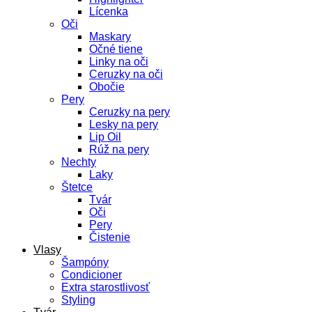
Lícenka
Oči
Maskary
Očné tiene
Linky na oči
Ceruzky na oči
Obočie
Pery
Ceruzky na pery
Lesky na pery
Lip Oil
Rúž na pery
Nechty
Laky
Štetce
Tvár
Oči
Pery
Čistenie
Vlasy
Šampóny
Condicioner
Extra starostlivosť
Styling