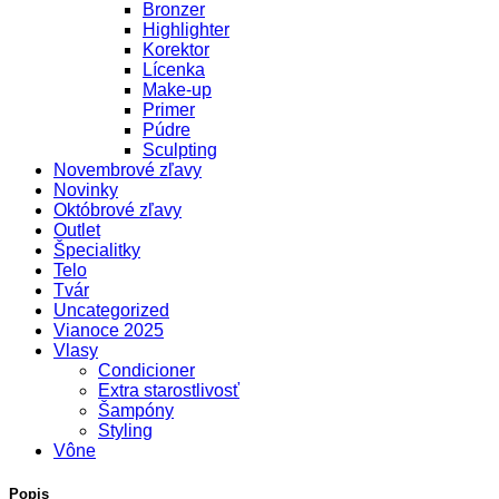
Bronzer
Highlighter
Korektor
Lícenka
Make-up
Primer
Púdre
Sculpting
Novembrové zľavy
Novinky
Októbrové zľavy
Outlet
Špecialitky
Telo
Tvár
Uncategorized
Vianoce 2025
Vlasy
Condicioner
Extra starostlivosť
Šampóny
Styling
Vône
Popis