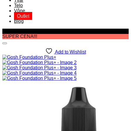
Tvár
Telo
Vône
Outlet
Blog
Zľava!
SUPER CENA!!!
Add to Wishlist