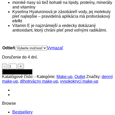
morské riasy sú tiež bohaté na lipidy, proteíny, minerály
and vitamíny
Kyselina Hyaluronová je zásobáreň vody, jej molekuly
pleť najlepšie – pravidelná aplikácia má protivráskový
efefkt
Vitamin E je najznámejší a vedecky dokázaný
antioxidant, ktorý chráni pleť pred voľnými radikálmi.
Odtieň
Vymazať
Doručenie do 4 dní.
množstvo
Gosh
Pridať do kabelky
Foundation
Katalógové číslo:
-
Kategórie:
Make-up
,
Outlet
Značky:
denný
Plus+
make-up
,
dlhotrvácny make-up
,
vysokokrycí make-up
Browse
Bestsellery