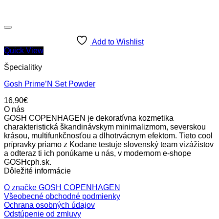
Add to Wishlist
Quick View
Špecialitky
Gosh Prime’N Set Powder
16,90
€
O nás
GOSH COPENHAGEN je dekoratívna kozmetika
charakteristická škandinávskym minimalizmom, severskou
krásou, multifunkčnosťou a dlhotrvácnym efektom. Tieto cool
prípravky priamo z Kodane testuje slovenský team vizážistov
a odteraz ti ich ponúkame u nás, v modernom e-shope
GOSHcph.sk.
Dôležité informácie
O značke GOSH COPENHAGEN
Všeobecné obchodné podmienky
Ochrana osobných údajov
Odstúpenie od zmluvy