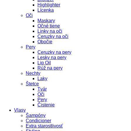
Highlighter
Lícenka
Oči
Maskary
Očné tiene
Linky na oči
Ceruzky na oči
Obočie
Pery
Ceruzky na pery
Lesky na pery
Lip Oil
Rúž na pery
Nechty
Laky
Štetce
Tvár
Oči
Pery
Čistenie
Vlasy
Šampóny
Condicioner
Extra starostlivosť