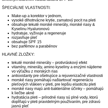
ŠPECIÁLNE VLASTNOSTI:
Make-up a korektor v jednom,
vysoké dlhotrvácne krytie, zamatový pocit na pleti
obsahuje tekuté morské minerály, morské riasy &
Kyselinu Hyaluronovú
hydratuje, vyživuje a regeneruje
rozjasňuje pleť
obsahuje SPF 15
bez parfémov a parabénov
HLAVNÉ ZLOŽKY:
tekuté morské minerály – protivráskový efekt
vitamíny, minerály, amino kyseliny a enzými nájdeme
vo výťažku z morských rias
antioxidanty pre ošetrujúce a rejuvenizačné vlastnosti
morské riasy pomáhajú naštartovať regeneráciu
pleťových vlákien v pleti, pre lepšiu elasticitu pleti
morské riasy majú anti-bakteriálne účinky – pomáhajú
k liečbe akné
hydratácia pleti – prírodné riasy sú plné vody, ktorú
dopĺňajú v pleti pravidelným používaním, pre zdravú
jasnú pleť