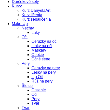
Darčekové sety
Kurzy
Kurz DanyelaArt
Kurz líčenia
Kurz sebalíčenia
Make-Up
Nechty
Laky
Oči
Ceruzky na oči
Linky na oči
Maskary
Obočie
Očné tiene
Pery
Ceruzky na pery
Lesky na pery
Lip Oil
Rúž na pery
Štetce
Čistenie
Oči
Pery
Tvár
Tvár