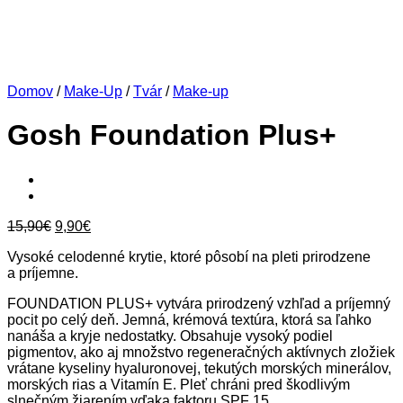
Domov
/
Make-Up
/
Tvár
/
Make-up
Gosh Foundation Plus+
Original
Current
15,90
€
9,90
€
price
price
Vysoké celodenné krytie, ktoré pôsobí na pleti prirodzene
was:
is:
a príjemne.
15,90€.
9,90€.
FOUNDATION PLUS+ vytvára prirodzený vzhľad a príjemný
pocit po celý deň. Jemná, krémová textúra, ktorá sa ľahko
nanáša a kryje nedostatky. Obsahuje vysoký podiel
pigmentov, ako aj množstvo regeneračných aktívnych zložiek
vrátane kyseliny hyaluronovej, tekutých morských minerálov,
morských rias a Vitamín E. Pleť chráni pred škodlivým
slnečným žiarením vďaka faktoru SPF 15.