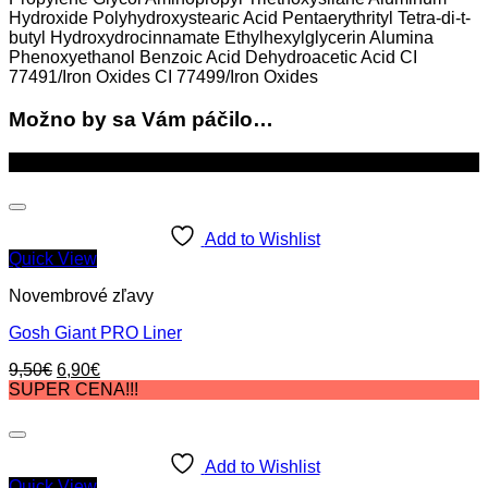
Hydroxide Polyhydroxystearic Acid Pentaerythrityl Tetra-di-t-
butyl Hydroxydrocinnamate Ethylhexylglycerin Alumina
Phenoxyethanol Benzoic Acid Dehydroacetic Acid CI
77491/Iron Oxides CI 77499/Iron Oxides
Možno by sa Vám páčilo…
Zľava!
Add to Wishlist
Quick View
Novembrové zľavy
Gosh Giant PRO Liner
Original
Current
9,50
€
6,90
€
price
price
SUPER CENA!!!
was:
is:
9,50€.
6,90€.
Add to Wishlist
Quick View