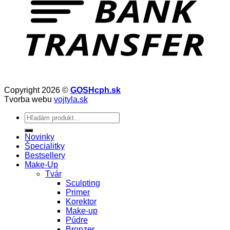
Copyright 2026 ©
GOSHcph.sk
Tvorba webu
vojtyla.sk
Hľadať:
Novinky
Špecialitky
Bestsellery
Make-Up
Tvár
Sculpting
Primer
Korektor
Make-up
Púdre
Bronzer