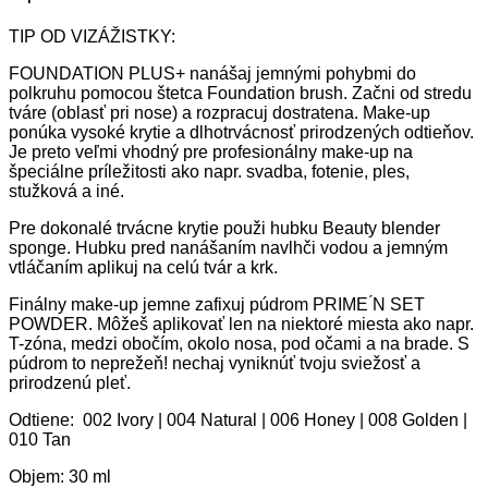
TIP OD VIZÁŽISTKY:
FOUNDATION PLUS+ nanášaj jemnými pohybmi do
polkruhu pomocou štetca Foundation brush. Začni od stredu
tváre (oblasť pri nose) a rozpracuj dostratena. Make-up
ponúka vysoké krytie a dlhotrvácnosť prirodzených odtieňov.
Je preto veľmi vhodný pre profesionálny make-up na
špeciálne príležitosti ako napr. svadba, fotenie, ples,
stužková a iné.
Pre dokonalé trvácne krytie použi hubku Beauty blender
sponge. Hubku pred nanášaním navlhči vodou a jemným
vtláčaním aplikuj na celú tvár a krk.
Finálny make-up jemne zafixuj púdrom PRIME ́N SET
POWDER. Môžeš aplikovať len na niektoré miesta ako napr.
T-zóna, medzi obočím, okolo nosa, pod očami a na brade. S
púdrom to neprežeň! nechaj vyniknúť tvoju sviežosť a
prirodzenú pleť.
Odtiene: 002 Ivory | 004 Natural | 006 Honey | 008 Golden |
010 Tan
Objem: 30 ml