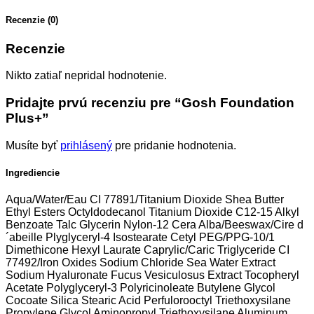
Recenzie (0)
Recenzie
Nikto zatiaľ nepridal hodnotenie.
Pridajte prvú recenziu pre “Gosh Foundation
Plus+”
Musíte byť
prihlásený
pre pridanie hodnotenia.
Ingrediencie
Aqua/Water/Eau CI 77891/Titanium Dioxide Shea Butter
Ethyl Esters Octyldodecanol Titanium Dioxide C12-15 Alkyl
Benzoate Talc Glycerin Nylon-12 Cera Alba/Beeswax/Cire d
´abeille Plyglyceryl-4 Isostearate Cetyl PEG/PPG-10/1
Dimethicone Hexyl Laurate Caprylic/Caric Triglyceride CI
77492/Iron Oxides Sodium Chloride Sea Water Extract
Sodium Hyaluronate Fucus Vesiculosus Extract Tocopheryl
Acetate Polyglyceryl-3 Polyricinoleate Butylene Glycol
Cocoate Silica Stearic Acid Perfulorooctyl Triethoxysilane
Propylene Glycol Aminopropyl Triethoxysilane Aluminum