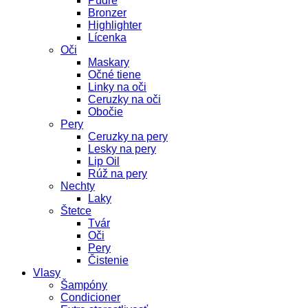
Púdre
Bronzer
Highlighter
Lícenka
Oči
Maskary
Očné tiene
Linky na oči
Ceruzky na oči
Obočie
Pery
Ceruzky na pery
Lesky na pery
Lip Oil
Rúž na pery
Nechty
Laky
Štetce
Tvár
Oči
Pery
Čistenie
Vlasy
Šampóny
Condicioner