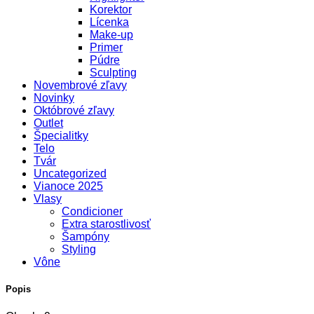
Korektor
Lícenka
Make-up
Primer
Púdre
Sculpting
Novembrové zľavy
Novinky
Októbrové zľavy
Outlet
Špecialitky
Telo
Tvár
Uncategorized
Vianoce 2025
Vlasy
Condicioner
Extra starostlivosť
Šampóny
Styling
Vône
Popis