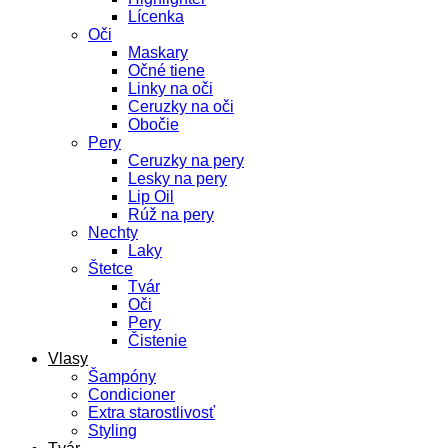
Lícenka
Oči
Maskary
Očné tiene
Linky na oči
Ceruzky na oči
Obočie
Pery
Ceruzky na pery
Lesky na pery
Lip Oil
Rúž na pery
Nechty
Laky
Štetce
Tvár
Oči
Pery
Čistenie
Vlasy
Šampóny
Condicioner
Extra starostlivosť
Styling