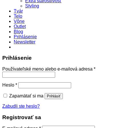
Extra starostlivosť
Styling
Tvár
Telo
Vône
Outlet
Blog
Prihlásenie
Newsletter
Prihlásenie
Povinné
Používateľské meno alebo e-mailová adresa
*
Povinné
Heslo
*
Zapamätať si ma
Prihlásiť
Zabudli ste heslo?
Registrovať sa
Povinné