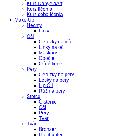
Kurz DanyelaArt
Kurz líčenia
Kurz sebalíčenia
Make-Up
Nechty
Laky
Oči
Ceruzky na oči
Linky na oči
Maskary
Obočie
Očné tiene
Pery
Ceruzky na pery
Lesky na pery
Lip Oil
Rúž na pery
Štetce
Čistenie
Oči
Pery
Tvár
Tvár
Bronzer
Highlighter