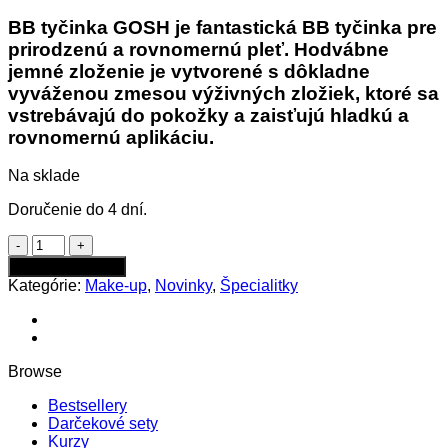
BB tyčinka GOSH je fantastická BB tyčinka pre
prirodzenú a rovnomernú pleť. Hodvábne
jemné zloženie je vytvorené s dôkladne
vyváženou zmesou výživných zložiek, ktoré sa
vstrebávajú do pokožky a zaisťujú hladkú a
rovnomernú aplikáciu.
Na sklade
Doručenie do 4 dní.
množstvo
Gosh
Pridať do kabelky
BB
Kategórie:
Make-up
,
Novinky
,
Špecialitky
Stick
makeup
006
Warm
Beige
Browse
Bestsellery
Darčekové sety
Kurzy