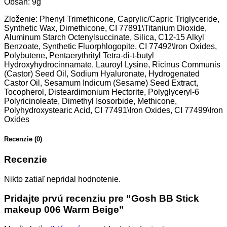
Obsah: 9g
Zloženie: Phenyl Trimethicone, Caprylic/Capric Triglyceride,
Synthetic Wax, Dimethicone, CI 77891\Titanium Dioxide,
Aluminum Starch Octenylsuccinate, Silica, C12-15 Alkyl
Benzoate, Synthetic Fluorphlogopite, CI 77492\Iron Oxides,
Polybutene, Pentaerythrityl Tetra-di-t-butyl
Hydroxyhydrocinnamate, Lauroyl Lysine, Ricinus Communis
(Castor) Seed Oil, Sodium Hyaluronate, Hydrogenated
Castor Oil, Sesamum Indicum (Sesame) Seed Extract,
Tocopherol, Disteardimonium Hectorite, Polyglyceryl-6
Polyricinoleate, Dimethyl Isosorbide, Methicone,
Polyhydroxystearic Acid, CI 77491\Iron Oxides, CI 77499\Iron
Oxides
Recenzie (0)
Recenzie
Nikto zatiaľ nepridal hodnotenie.
Pridajte prvú recenziu pre “Gosh BB Stick
makeup 006 Warm Beige”