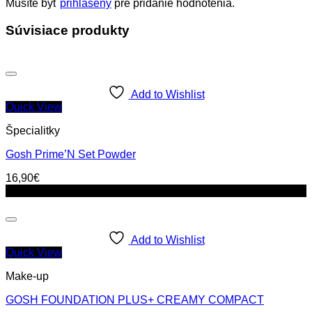
Musíte byť
prihlásený
pre pridanie hodnotenia.
Súvisiace produkty
Add to Wishlist
Quick View
Špecialitky
Gosh Prime’N Set Powder
16,90
€
Zľava!
Add to Wishlist
Quick View
Make-up
GOSH FOUNDATION PLUS+ CREAMY COMPACT