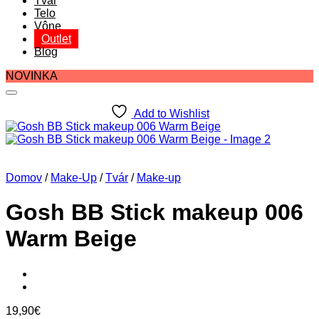
Tvár
Telo
Vône
Outlet
Blog
NOVINKA
Add to Wishlist
Domov
/
Make-Up
/
Tvár
/
Make-up
Gosh BB Stick makeup 006
Warm Beige
19,90
€