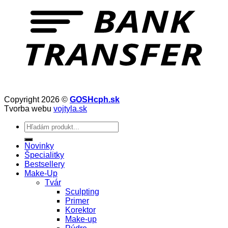
Copyright 2026 ©
GOSHcph.sk
Tvorba webu
vojtyla.sk
Hľadať:
Novinky
Špecialitky
Bestsellery
Make-Up
Tvár
Sculpting
Primer
Korektor
Make-up