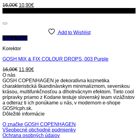
Original
Current
16,00
€
10,90
€
price
price
Zľava!
was:
is:
16,00€.
10,90€.
Add to Wishlist
Quick View
Korektor
GOSH MIX & FIX COLOUR DROPS, 003 Purple
Original
Current
16,00
€
11,90
€
price
price
O nás
was:
is:
GOSH COPENHAGEN je dekoratívna kozmetika
16,00€.
11,90€.
charakteristická škandinávskym minimalizmom, severskou
krásou, multifunkčnosťou a dlhotrvácnym efektom. Tieto cool
prípravky priamo z Kodane testuje slovenský team vizážistov
a odteraz ti ich ponúkame u nás, v modernom e-shope
GOSHcph.sk.
Dôležité informácie
O značke GOSH COPENHAGEN
Všeobecné obchodné podmienky
Ochrana osobných údajov